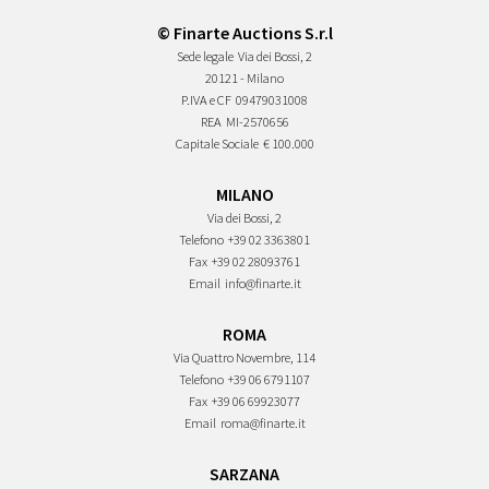
© Finarte Auctions S.r.l
Sede legale
Via dei Bossi, 2
20121 - Milano
P.IVA e CF
09479031008
REA
MI-2570656
Capitale Sociale
€ 100.000
MILANO
Via dei Bossi, 2
Telefono
+39 02 3363801
Fax
+39 02 28093761
Email
info@finarte.it
ROMA
Via Quattro Novembre, 114
Telefono
+39 06 6791107
Fax
+39 06 69923077
Email
roma@finarte.it
SARZANA