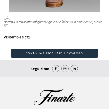
14
Bozzetto in terracotta raffigurante giovane e fanciulla in abiti classici, secolo
XIX
VENDUTO
€ 3.072
CONTINUA A SFOGLIARE IL CATALOGO
Seguici su: