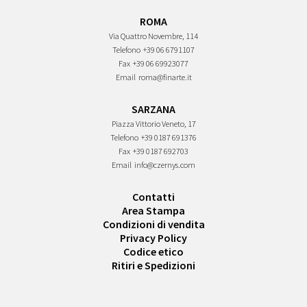
ROMA
Via Quattro Novembre, 114
Telefono
+39 06 6791107
Fax
+39 06 69923077
Email
roma@finarte.it
SARZANA
Piazza Vittorio Veneto, 17
Telefono
+39 0187 691376
Fax
+39 0187 692703
Email
info@czernys.com
Contatti
Area Stampa
Condizioni di vendita
Privacy Policy
Codice etico
Ritiri e Spedizioni