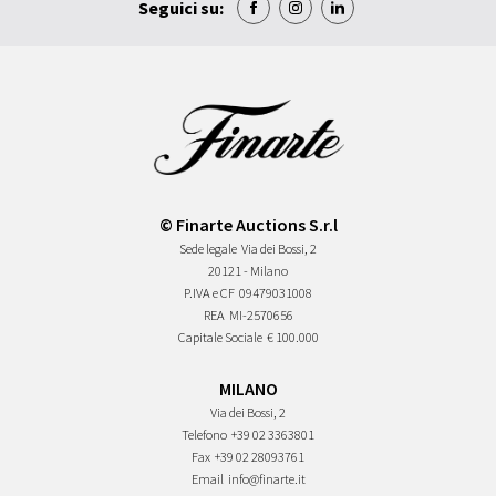
Seguici su:
© Finarte Auctions S.r.l
Sede legale
Via dei Bossi, 2
20121 - Milano
P.IVA e CF
09479031008
REA
MI-2570656
Capitale Sociale
€ 100.000
MILANO
Via dei Bossi, 2
Telefono
+39 02 3363801
Fax
+39 02 28093761
Email
info@finarte.it