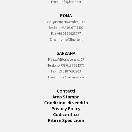
Email
info@finarte.it
ROMA
Via Quattro Novembre, 114
Telefono
+39 06 6791107
Fax
+39 06 69923077
Email
roma@finarte.it
SARZANA
Piazza Vittorio Veneto, 17
Telefono
+39 0187 691376
Fax
+39 0187 692703
Email
info@czernys.com
Contatti
Area Stampa
Condizioni di vendita
Privacy Policy
Codice etico
Ritiri e Spedizioni