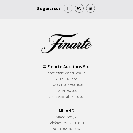
Seguici su:
© Finarte Auctions S.r.l
Sede legale
Via dei Bossi, 2
20121 - Milano
P.IVA e CF
09479031008
REA
MI-2570656
Capitale Sociale
€ 100.000
MILANO
Via dei Bossi, 2
Telefono
+39 02 3363801
Fax
+39 02 28093761