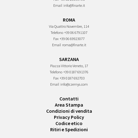
Email
info@finarte.it
ROMA
Via Quattro Novembre, 114
Telefono
+39 06 6791107
Fax
+39 06 69923077
Email
roma@finarte.it
SARZANA
Piazza Vittorio Veneto, 17
Telefono
+39 0187 691376
Fax
+39 0187 692703
Email
info@czernys.com
Contatti
Area Stampa
Condizioni di vendita
Privacy Policy
Codice etico
Ritiri e Spedizioni