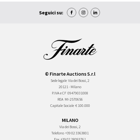
Seguici su:
© Finarte Auctions S.r.l
Sede legale
Via dei Bossi, 2
20121 - Milano
P.IVA e CF
09479031008
REA
MI-2570656
Capitale Sociale
€ 100.000
MILANO
Via dei Bossi, 2
Telefono
+39 02 3363801
Fax
+39 02 28093761