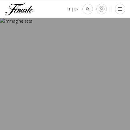
IT
|
EN