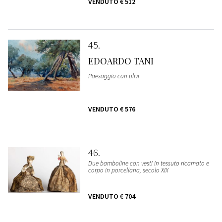
VENDUTO
€ 512
45
EDOARDO TANI
Paesaggio con ulivi
VENDUTO
€ 576
46
Due bamboline con vesti in tessuto ricamato e
corpo in porcellana, secolo XIX
VENDUTO
€ 704