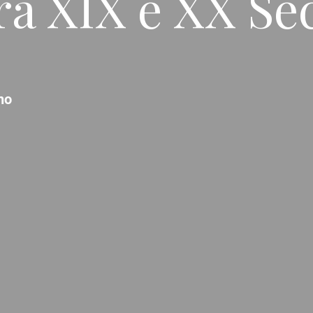
ra XIX e XX Se
no