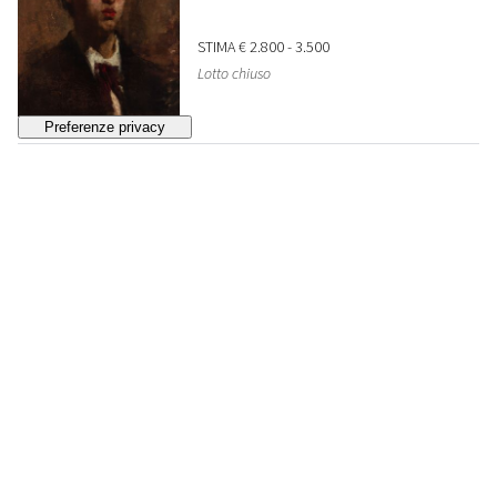
STIMA
€ 2.800 - 3.500
Lotto chiuso
229
GIUSEPPE DIDONE
Venezia, basilica di San Marco
, 1934
STIMA
€ 4.000 - 6.000
Lotto chiuso
230
GINO PANCHERI
Ritratto di bambina
, 1939