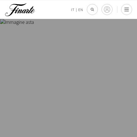
IT
|
EN