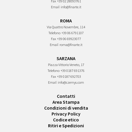
Fax
+39 02 28093761
Email
info@finarte.it
ROMA
Via Quattro Novembre, 114
Telefono
+39 06 6791107
Fax
+39 06 69923077
Email
roma@finarte.it
SARZANA
Piazza Vittorio Veneto, 17
Telefono
+39 0187 691376
Fax
+39 0187 692703
Email
info@czernys.com
Contatti
Area Stampa
Condizioni di vendita
Privacy Policy
Codice etico
Ritiri e Spedizioni