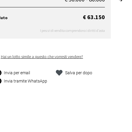
€ 63.150
duto
I prezzi di vendita comprendono i diritti d'asta
Hai un lotto simile a questo che vorresti vendere?
Invia per email
Salva per dopo
Invia tramite WhatsApp