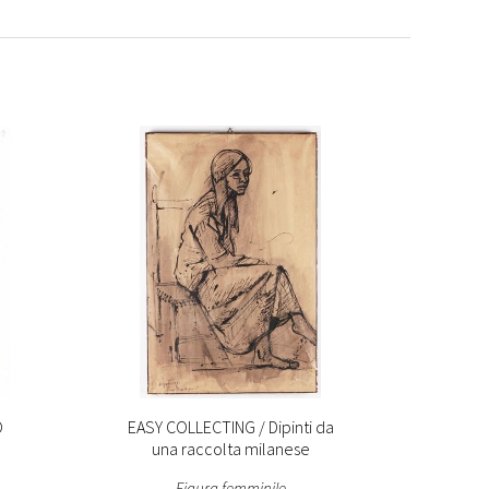
O
EASY COLLECTING / Dipinti da
THE S
una raccolta milanese
Figura femminile