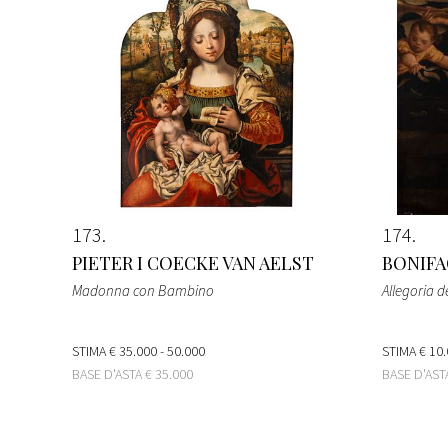
173
174
PIETER I COECKE VAN AELST
BONIFAC
Madonna con Bambino
Allegoria 
STIMA
€ 35.000 - 50.000
STIMA
€ 10.
BASE D'ASTA
€ 35.000
BASE D'AS