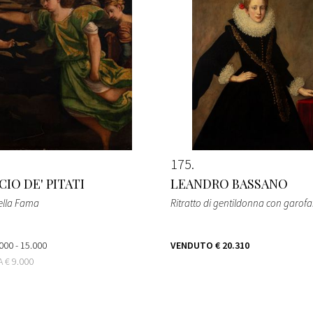
175
IO DE' PITATI
LEANDRO BASSANO
della Fama
Ritratto di gentildonna con garof
000 - 15.000
VENDUTO
€ 20.310
TA
€ 9.000