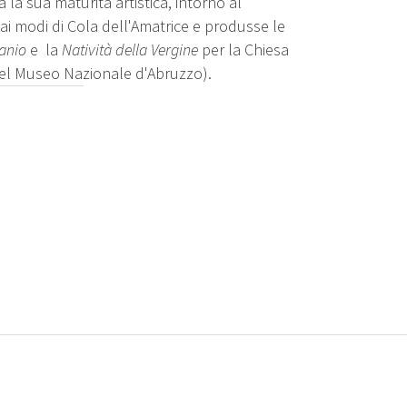
la sua maturità artistica, intorno al
ai modi di Cola dell'Amatrice e produsse le
sanio
e la
Natività della Vergine
per la Chiesa
 nel Museo Nazionale d'Abruzzo).