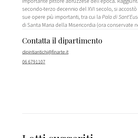
importante pittore abruzzese dell'epoca. Raggiunta 
secondo-terzo decennio del XVI secolo, si accostò 
sue opere più importanti, tra cui la
Pala di Sant'Eu
di Santa Maria della Misericordia (ora conservate
Contatta il dipartimento
dipintiantichi@finarte.it
06 6791107