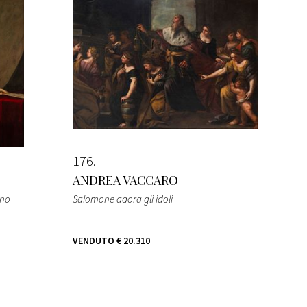
176
ANDREA VACCARO
ano
Salomone adora gli idoli
VENDUTO
€ 20.310