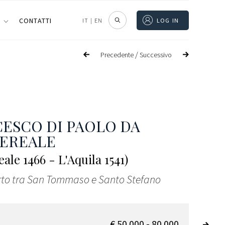
I
CONTATTI
IT
|
EN
LOG IN
/
Precedente
Successivo
ESCO DI PAOLO DA
EREALE
ale 1466 - L'Aquila 1541)
orto tra San Tommaso e Santo Stefano
€ 50.000 - 80.000