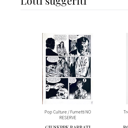
Lotti suggeriti
inti da
Pop Culture / Fumetti NO
Tr
ese
RESERVE
NA
GIUSEPPE BARBATI
R