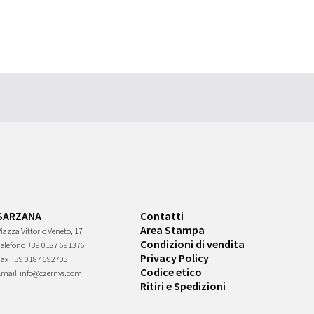
SARZANA
Contatti
Area Stampa
iazza Vittorio Veneto, 17
Condizioni di vendita
Telefono
+39 0187 691376
Privacy Policy
Fax
+39 0187 692703
Codice etico
Email
info@czernys.com
Ritiri e Spedizioni