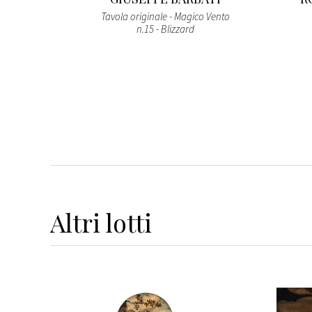
Tavola originale - Magico Vento
n.15 - Blizzard
Altri
lotti