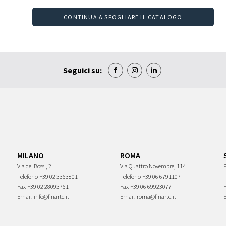
CONTINUA A SFOGLIARE IL CATALOGO
Seguici su:
MILANO
ROMA
Via dei Bossi, 2
Via Quattro Novembre, 114
P
Telefono
+39 02 3363801
Telefono
+39 06 6791107
Fax
+39 02 28093761
Fax
+39 06 69923077
Email
info@finarte.it
Email
roma@finarte.it