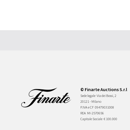
© Finarte Auctions S.r.l
Sede legale
Via dei Bossi, 2
20121 - Milano
P.IVA e CF
09479031008
REA
MI-2570656
Capitale Sociale
€ 100.000