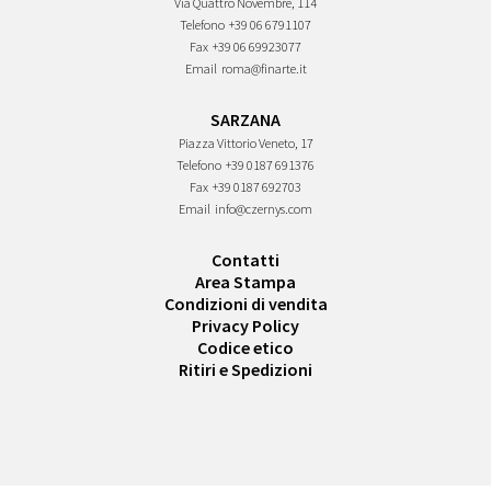
Via Quattro Novembre, 114
Telefono
+39 06 6791107
Fax
+39 06 69923077
Email
roma@finarte.it
SARZANA
Piazza Vittorio Veneto, 17
Telefono
+39 0187 691376
Fax
+39 0187 692703
Email
info@czernys.com
Contatti
Area Stampa
Condizioni di vendita
Privacy Policy
Codice etico
Ritiri e Spedizioni