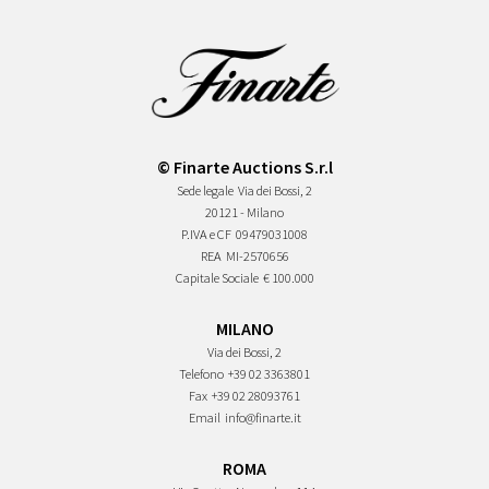
© Finarte Auctions S.r.l
Sede legale
Via dei Bossi, 2
20121 - Milano
P.IVA e CF
09479031008
REA
MI-2570656
Capitale Sociale
€ 100.000
MILANO
Via dei Bossi, 2
Telefono
+39 02 3363801
Fax
+39 02 28093761
Email
info@finarte.it
ROMA