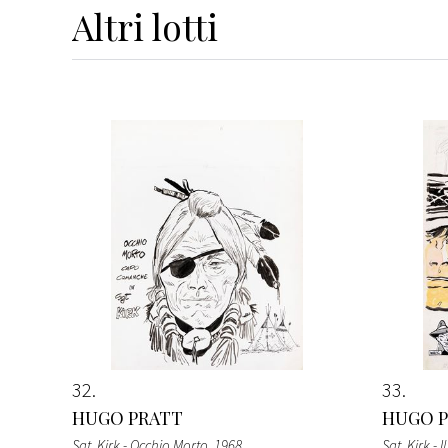
Altri
lotti
32
33
HUGO PRATT
HUGO 
Sgt. Kirk - Occhio Morto
, 1968
Sgt. Kirk - 