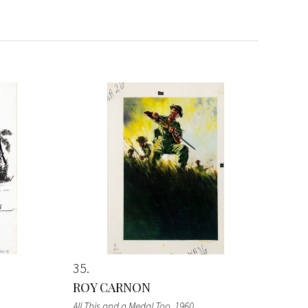
35
ROY CARNON
All This and a Medal Too
, 1960