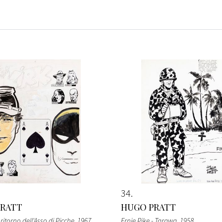
34
PRATT
HUGO PRATT
Il ritorno dell'Asso di Picche
, 1967
Ernie Pike - Tarawa
, 1958