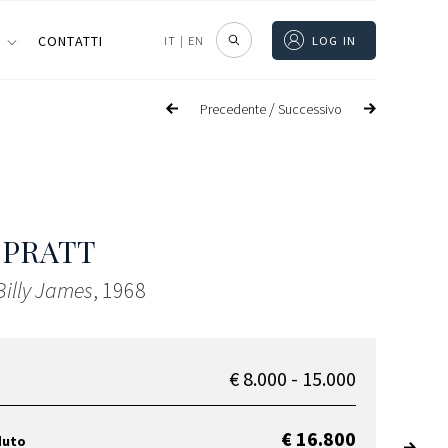
I
CONTATTI
IT
|
EN
LOG IN
/
Precedente
Successivo
 PRATT
 Billy James
, 1968
€ 8.000 - 15.000
€ 16.800
duto