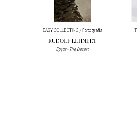
inti da
EASY COLLECTING / Fotografia
T
ese
RUDOLF LEHNERT
F
Egypt - The Desert