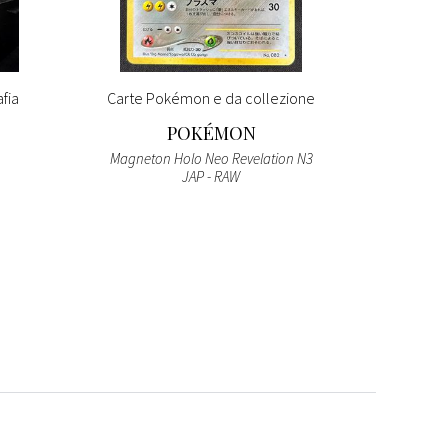
fia
Carte Pokémon e da collezione
EASY C
POKÉMON
ST
Magneton Holo Neo Revelation N3
JAP - RAW