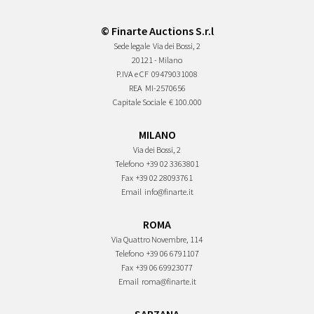
© Finarte Auctions S.r.l
Sede legale
Via dei Bossi, 2
20121 - Milano
P.IVA e CF
09479031008
REA
MI-2570656
Capitale Sociale
€ 100.000
MILANO
Via dei Bossi, 2
Telefono
+39 02 3363801
Fax
+39 02 28093761
Email
info@finarte.it
ROMA
Via Quattro Novembre, 114
Telefono
+39 06 6791107
Fax
+39 06 69923077
Email
roma@finarte.it