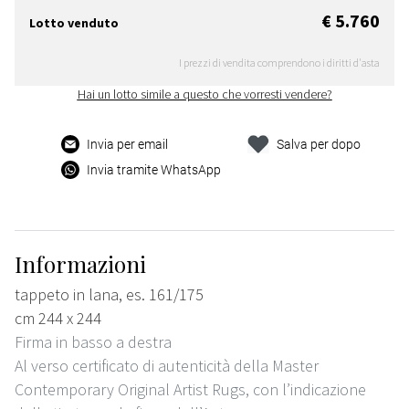
€ 5.760
Lotto venduto
I prezzi di vendita comprendono i diritti d'asta
Hai un lotto simile a questo che vorresti vendere?
Invia per email
Salva per dopo
Invia tramite WhatsApp
Informazioni
tappeto in lana, es. 161/175
cm 244 x 244
Firma in basso a destra
Al verso certificato di autenticità della Master
Contemporary Original Artist Rugs, con l’indicazione