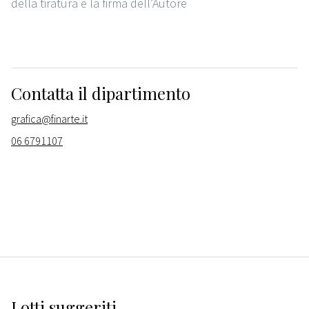
della tiratura e la firma dell’Autore
Contatta il dipartimento
grafica@finarte.it
06 6791107
Lotti suggeriti