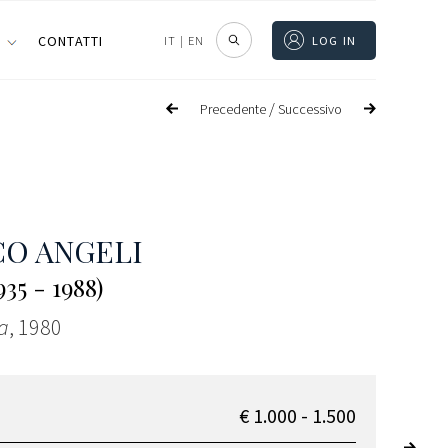
I
CONTATTI
IT
|
EN
LOG IN
/
Precedente
Successivo
O ANGELI
35 - 1988)
a
, 1980
€ 1.000 - 1.500