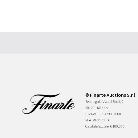
© Finarte Auctions S.r.l
Sede legale
Via dei Bossi, 2
20121 - Milano
P.IVA e CF
09479031008
REA
MI-2570656
Capitale Sociale
€ 100.000