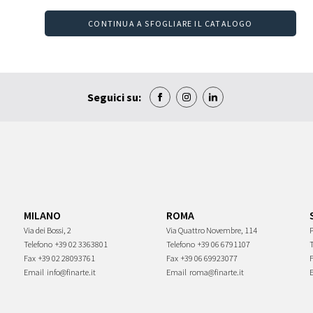
CONTINUA A SFOGLIARE IL CATALOGO
Seguici su:
MILANO
ROMA
Via dei Bossi, 2
Via Quattro Novembre, 114
P
Telefono
+39 02 3363801
Telefono
+39 06 6791107
Fax
+39 02 28093761
Fax
+39 06 69923077
Email
info@finarte.it
Email
roma@finarte.it