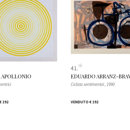
41
 APOLLONIO
EDUARDO ARRANZ-BRA
entrici
Ciclista sentimental
, 1990
€ 192
VENDUTO
€ 192