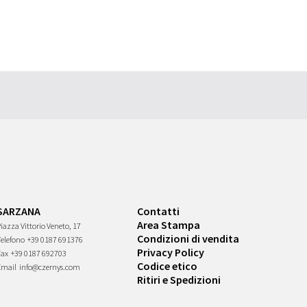
SARZANA
Contatti
Area Stampa
iazza Vittorio Veneto, 17
Condizioni di vendita
Telefono
+39 0187 691376
Privacy Policy
Fax
+39 0187 692703
Codice etico
Email
info@czernys.com
Ritiri e Spedizioni