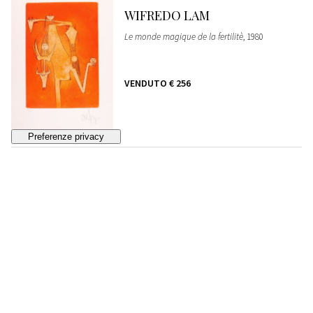
WIFREDO LAM
Le monde magique de la fertilitè
, 1980
VENDUTO
€ 256
86
WIFREDO LAM
La sensualité de la femme de Caraibes
, 1980
STIMA
€ 200 - 300
Lotto chiuso