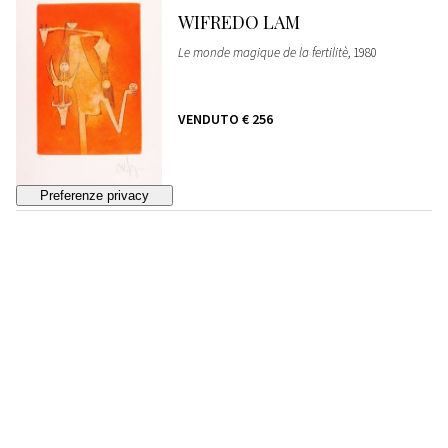
WIFREDO LAM
Le monde magique de la fertilitè
, 1980
VENDUTO
€ 256
86
WIFREDO LAM
La sensualité de la femme de Caraibes
, 1980
STIMA
€ 200 - 300
Lotto chiuso