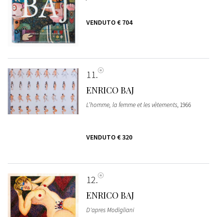
VENDUTO
€ 704
11
ENRICO BAJ
L’homme, la femme et les vètements
, 1966
VENDUTO
€ 320
12
ENRICO BAJ
D'apres Modigliani