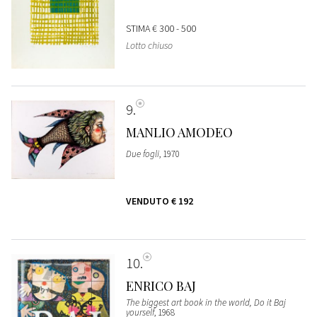
STIMA
€ 300 - 500
Lotto chiuso
9
MANLIO AMODEO
Due fogli
, 1970
VENDUTO
€ 192
10
ENRICO BAJ
The biggest art book in the world, Do it Baj
yourself
, 1968