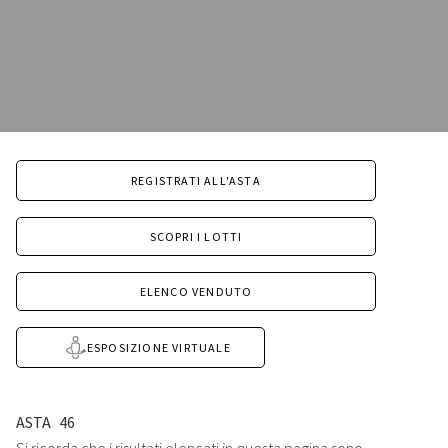
REGISTRATI ALL'ASTA
SCOPRI I LOTTI
ELENCO VENDUTO
ESPOSIZIONE VIRTUALE
ASTA
46
Si ricorda che i risultati elencati in questa pagina sono