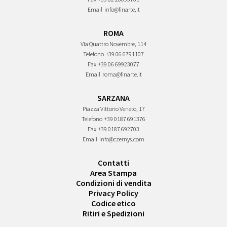
Email
info@finarte.it
ROMA
Via Quattro Novembre, 114
Telefono
+39 06 6791107
Fax
+39 06 69923077
Email
roma@finarte.it
SARZANA
Piazza Vittorio Veneto, 17
Telefono
+39 0187 691376
Fax
+39 0187 692703
Email
info@czernys.com
Contatti
Area Stampa
Condizioni di vendita
Privacy Policy
Codice etico
Ritiri e Spedizioni