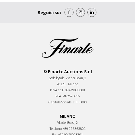
Seguici su:
© Finarte Auctions S.r.l
Sede legale
Via dei Bossi, 2
20121 - Milano
P.IVA e CF
09479031008
REA
MI-2570656
Capitale Sociale
€ 100.000
MILANO
Via dei Bossi, 2
Telefono
+39 02 3363801
Fax
+39 02 28093761