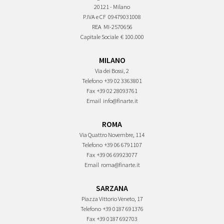
20121 - Milano
P.IVA e CF
09479031008
REA
MI-2570656
Capitale Sociale
€ 100.000
MILANO
Via dei Bossi, 2
Telefono
+39 02 3363801
Fax
+39 02 28093761
Email
info@finarte.it
ROMA
Via Quattro Novembre, 114
Telefono
+39 06 6791107
Fax
+39 06 69923077
Email
roma@finarte.it
SARZANA
Piazza Vittorio Veneto, 17
Telefono
+39 0187 691376
Fax
+39 0187 692703