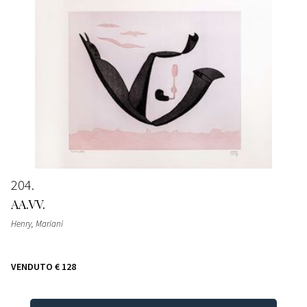
204
AA.VV.
Henry, Mariani
VENDUTO
€ 128