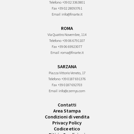
Telefono
+39 02 3363801
Fax
+39 02 28093761
Email
info@finarte.it
ROMA
Via Quattro Novembre, 114
Telefono
+39 06 6791107
Fax
+39 06 69923077
Email
roma@finarte.it
SARZANA
Piazza Vittorio Veneto, 17
Telefono
+39 0187 691376
Fax
+39 0187 692703
Email
info@czernys.com
Contatti
Area Stampa
Condizioni di vendita
Privacy Policy
Codice etico