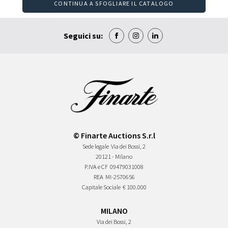
CONTINUA A SFOGLIARE IL CATALOGO
Seguici su:
© Finarte Auctions S.r.l
Sede legale
Via dei Bossi, 2
20121 - Milano
P.IVA e CF
09479031008
REA
MI-2570656
Capitale Sociale
€ 100.000
MILANO
Via dei Bossi, 2