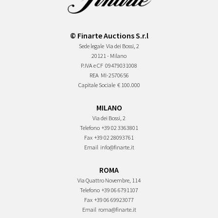
© Finarte Auctions S.r.l
Sede legale
Via dei Bossi, 2
20121 - Milano
P.IVA e CF
09479031008
REA
MI-2570656
Capitale Sociale
€ 100.000
MILANO
Via dei Bossi, 2
Telefono
+39 02 3363801
Fax
+39 02 28093761
Email
info@finarte.it
ROMA
Via Quattro Novembre, 114
Telefono
+39 06 6791107
Fax
+39 06 69923077
Email
roma@finarte.it