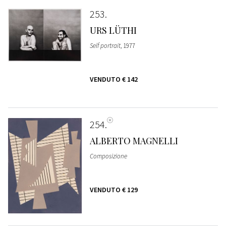
253
URS LÜTHI
Self portrait
, 1977
VENDUTO
€ 142
254
ALBERTO MAGNELLI
Composizione
VENDUTO
€ 129