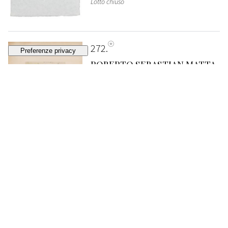
Lotto chiuso
272
ROBERTO SEBASTIAN MATTA
Droites Libérées
, 1971
STIMA
€ 150 - 200
Lotto chiuso
273
ROBERTO SEBASTIAN MATTA
Reirse rojo
, 1975