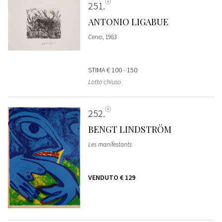
251
ANTONIO LIGABUE
Cervo
, 1983
STIMA
€ 100 - 150
Lotto chiuso
252
BENGT LINDSTRÖM
Les manifestants
VENDUTO
€ 129