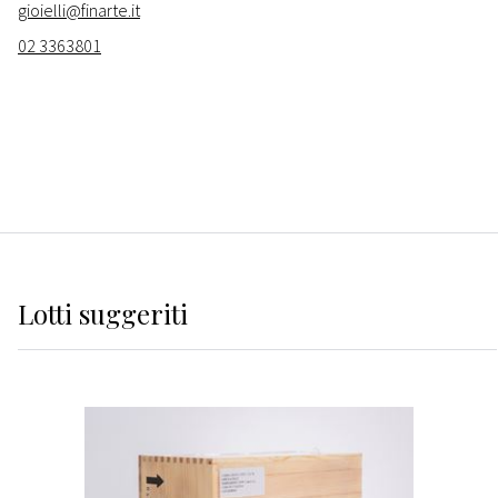
gioielli@finarte.it
02 3363801
Lotti suggeriti