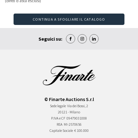
(diritti d'asta esclusi)
CONTINUA A SFOGLIARE IL CATALOGO
Seguici su:
© Finarte Auctions S.r.l
Sede legale
Via dei Bossi, 2
20121 - Milano
P.IVA e CF
09479031008
REA
MI-2570656
Capitale Sociale
€ 100.000