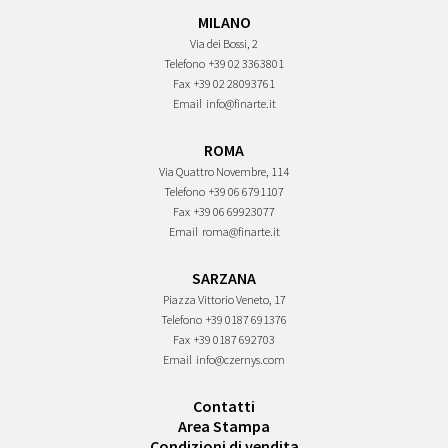
MILANO
Via dei Bossi, 2
Telefono
+39 02 3363801
Fax
+39 02 28093761
Email
info@finarte.it
ROMA
Via Quattro Novembre, 114
Telefono
+39 06 6791107
Fax
+39 06 69923077
Email
roma@finarte.it
SARZANA
Piazza Vittorio Veneto, 17
Telefono
+39 0187 691376
Fax
+39 0187 692703
Email
info@czernys.com
Contatti
Area Stampa
Condizioni di vendita