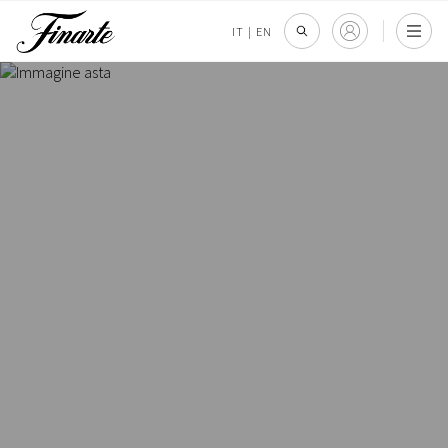
IT
|
EN