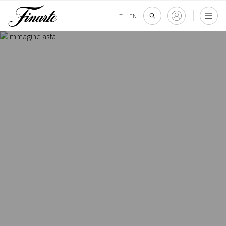
IT
|
EN