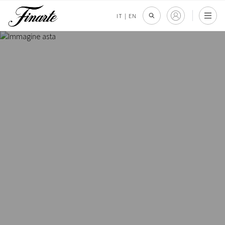
IT
|
EN