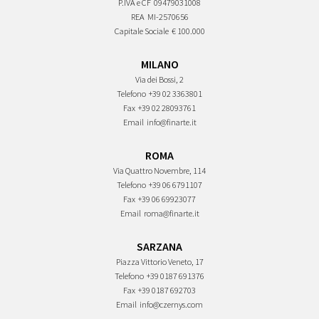
P.IVA e CF
09479031008
REA
MI-2570656
Capitale Sociale
€ 100.000
MILANO
Via dei Bossi, 2
Telefono
+39 02 3363801
Fax
+39 02 28093761
Email
info@finarte.it
ROMA
Via Quattro Novembre, 114
Telefono
+39 06 6791107
Fax
+39 06 69923077
Email
roma@finarte.it
SARZANA
Piazza Vittorio Veneto, 17
Telefono
+39 0187 691376
Fax
+39 0187 692703
Email
info@czernys.com