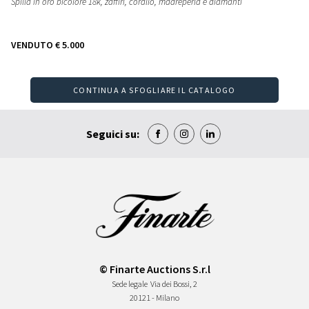
Spilla in oro bicolore 18k, zaffiri, corallo, madreperla e diamanti
VENDUTO
€ 5.000
CONTINUA A SFOGLIARE IL CATALOGO
Seguici su:
© Finarte Auctions S.r.l
Sede legale
Via dei Bossi, 2
20121 - Milano