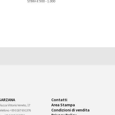
STIMA
€ 900 - 1.000
SARZANA
Contatti
Area Stampa
iazza Vittorio Veneto, 17
Condizioni di vendita
Telefono
+39 0187 691376