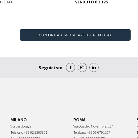
 - 1.400
VENDUTO
€ 3.125
CONTINUA A SFOGLIARE IL CATALOGO
Seguici su:
MILANO
ROMA
Via dei Bossi, 2
Via Quattro Novembre, 114
P
Telefono
+39 02 3363801
Telefono
+39 06 6791107