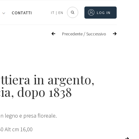
I
CONTATTI
IT
|
EN
LOG IN
/
Precedente
Successivo
ttiera in argento,
ia, dopo 1838
n legno e presa floreale.
0 Alt cm 16,00