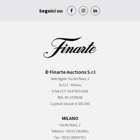
Seguici su:
© Finarte Auctions S.r.l
Sede legale
Via dei Bossi, 2
20121 - Milano
P.IVA e CF
09479031008
REA
MI-2570656
Capitale Sociale
€ 100.000
MILANO
Via dei Bossi, 2
Telefono
+39 02 3363801
Fax
+39 02 28093761