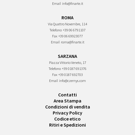
Email
info@finarte.it
ROMA
Via Quattro Novembre, 114
Telefono
+39 06 6791107
Fax
+39 06 69923077
Email
roma@finarte.it
SARZANA
Piazza Vittorio Veneto, 17
Telefono
+39 0187 691376
Fax
+39 0187 692703
Email
info@czernys.com
Contatti
Area Stampa
Condizioni di vendita
Privacy Policy
Codice etico
Ritiri e Spedizioni