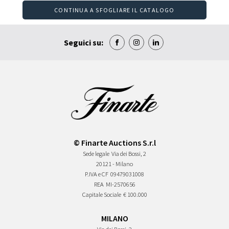
CONTINUA A SFOGLIARE IL CATALOGO
Seguici su:
© Finarte Auctions S.r.l
Sede legale
Via dei Bossi, 2
20121 - Milano
P.IVA e CF
09479031008
REA
MI-2570656
Capitale Sociale
€ 100.000
MILANO