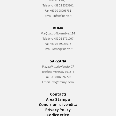
Via dei Bossi, 2
Telefono
+39 02 3363801
Fax
+39 02 28093761
Email
info@finarte.it
ROMA
Via Quattro Novembre, 114
Telefono
+39 06 6791107
Fax
+39 06 69923077
Email
roma@finarte.it
SARZANA
Piazza Vittorio Veneto, 17
Telefono
+39 0187 691376
Fax
+39 0187 692703
Email
info@czernys.com
Contatti
Area Stampa
Condizioni di vendita
Privacy Policy
Codice etico