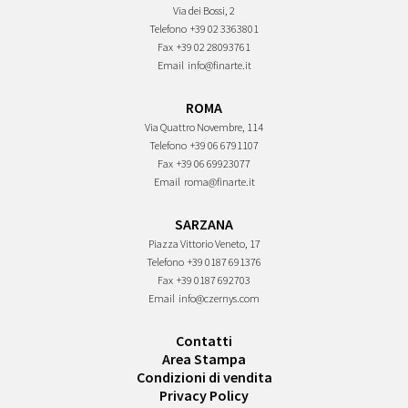
Via dei Bossi, 2
Telefono
+39 02 3363801
Fax
+39 02 28093761
Email
info@finarte.it
ROMA
Via Quattro Novembre, 114
Telefono
+39 06 6791107
Fax
+39 06 69923077
Email
roma@finarte.it
SARZANA
Piazza Vittorio Veneto, 17
Telefono
+39 0187 691376
Fax
+39 0187 692703
Email
info@czernys.com
Contatti
Area Stampa
Condizioni di vendita
Privacy Policy