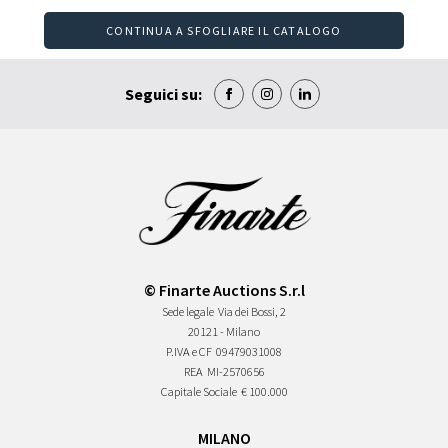
CONTINUA A SFOGLIARE IL CATALOGO
Seguici su:
© Finarte Auctions S.r.l
Sede legale
Via dei Bossi, 2
20121 - Milano
P.IVA e CF
09479031008
REA
MI-2570656
Capitale Sociale
€ 100.000
MILANO