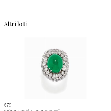
Altri
lotti
679
Anello con smeraldo cabochon e diamanti