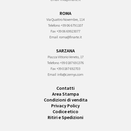
ROMA
Via Quattro Novembre, 114
Telefono
+39 06 6791107
Fax
+39 06 69923077
Email
roma@finarte.it
SARZANA
Piazza Vittorio Veneto, 17
Telefono
+39 0187 691376
Fax
+39 0187 692703
Email
info@czernys.com
Contatti
Area Stampa
Condizioni di vendita
Privacy Policy
Codice etico
Ritiri e Spedizioni