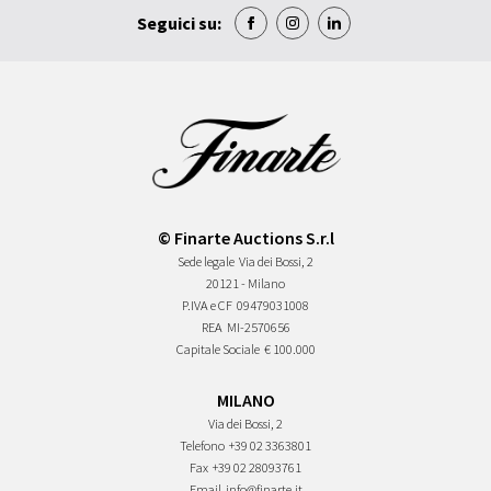
Seguici su:
© Finarte Auctions S.r.l
Sede legale
Via dei Bossi, 2
20121 - Milano
P.IVA e CF
09479031008
REA
MI-2570656
Capitale Sociale
€ 100.000
MILANO
Via dei Bossi, 2
Telefono
+39 02 3363801
Fax
+39 02 28093761
Email
info@finarte.it