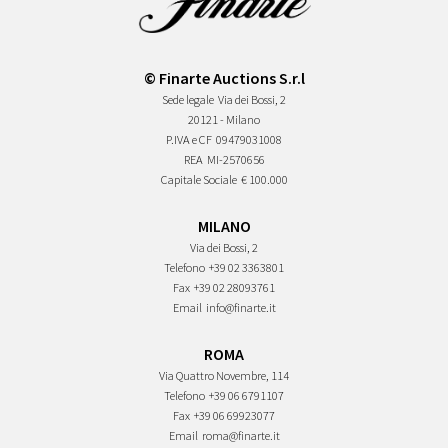
© Finarte Auctions S.r.l
Sede legale
Via dei Bossi, 2
20121 - Milano
P.IVA e CF
09479031008
REA
MI-2570656
Capitale Sociale
€ 100.000
MILANO
Via dei Bossi, 2
Telefono
+39 02 3363801
Fax
+39 02 28093761
Email
info@finarte.it
ROMA
Via Quattro Novembre, 114
Telefono
+39 06 6791107
Fax
+39 06 69923077
Email
roma@finarte.it