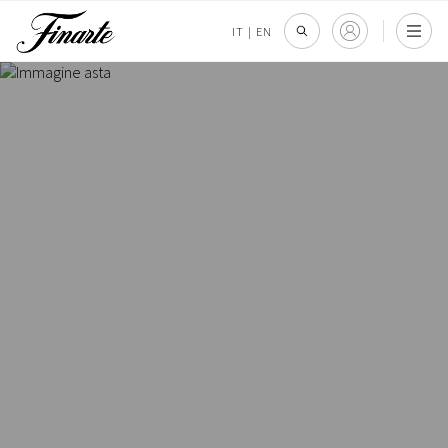
IT
|
EN