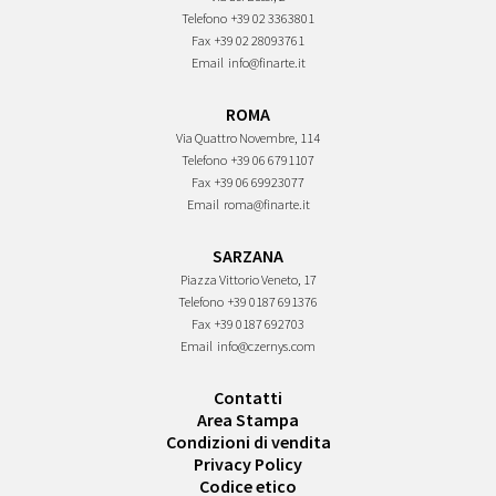
Telefono
+39 02 3363801
Fax
+39 02 28093761
Email
info@finarte.it
ROMA
Via Quattro Novembre, 114
Telefono
+39 06 6791107
Fax
+39 06 69923077
Email
roma@finarte.it
SARZANA
Piazza Vittorio Veneto, 17
Telefono
+39 0187 691376
Fax
+39 0187 692703
Email
info@czernys.com
Contatti
Area Stampa
Condizioni di vendita
Privacy Policy
Codice etico