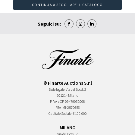
CONTINUA A SFOGLIARE IL CATALOGO
Seguici su:
© Finarte Auctions S.r.l
Sede legale
Via dei Bossi, 2
20121 - Milano
P.IVA e CF
09479031008
REA
MI-2570656
Capitale Sociale
€ 100.000
MILANO
Via dei Bossi, 2