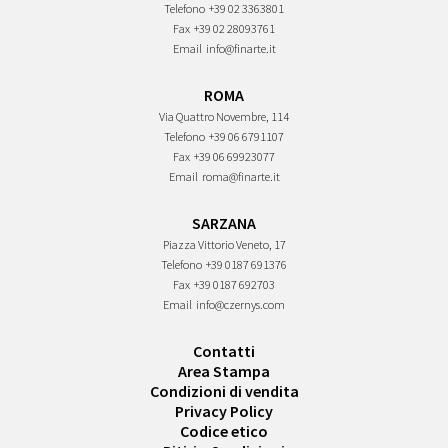
Telefono
+39 02 3363801
Fax
+39 02 28093761
Email
info@finarte.it
ROMA
Via Quattro Novembre, 114
Telefono
+39 06 6791107
Fax
+39 06 69923077
Email
roma@finarte.it
SARZANA
Piazza Vittorio Veneto, 17
Telefono
+39 0187 691376
Fax
+39 0187 692703
Email
info@czernys.com
Contatti
Area Stampa
Condizioni di vendita
Privacy Policy
Codice etico