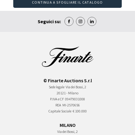
CONTINUA A SFOGLIARE IL CATALOGO
Seguici su:
© Finarte Auctions S.r.l
Sede legale
Via dei Bossi, 2
20121 - Milano
P.IVA e CF
09479031008
REA
MI-2570656
Capitale Sociale
€ 100.000
MILANO
Via dei Bossi, 2