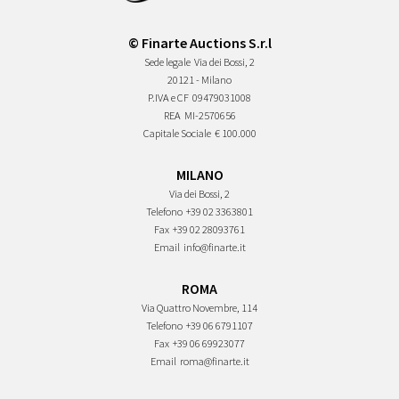
© Finarte Auctions S.r.l
Sede legale
Via dei Bossi, 2
20121 - Milano
P.IVA e CF
09479031008
REA
MI-2570656
Capitale Sociale
€ 100.000
MILANO
Via dei Bossi, 2
Telefono
+39 02 3363801
Fax
+39 02 28093761
Email
info@finarte.it
ROMA
Via Quattro Novembre, 114
Telefono
+39 06 6791107
Fax
+39 06 69923077
Email
roma@finarte.it