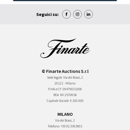
Seguici su:
© Finarte Auctions S.r.l
Sede legale
Via dei Bossi, 2
20121 - Milano
P.IVA e CF
09479031008
REA
MI-2570656
Capitale Sociale
€ 100.000
MILANO
Via dei Bossi, 2
Telefono
+39 02 3363801