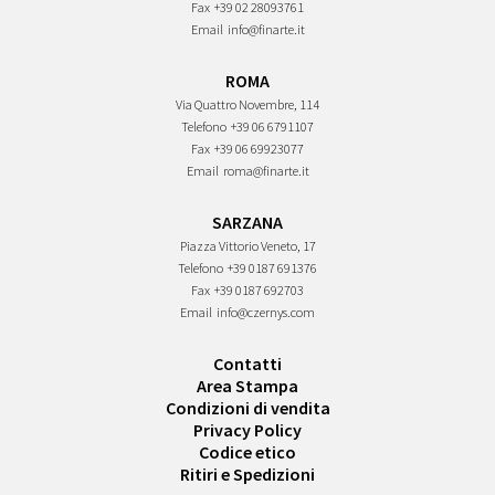
Fax
+39 02 28093761
Email
info@finarte.it
ROMA
Via Quattro Novembre, 114
Telefono
+39 06 6791107
Fax
+39 06 69923077
Email
roma@finarte.it
SARZANA
Piazza Vittorio Veneto, 17
Telefono
+39 0187 691376
Fax
+39 0187 692703
Email
info@czernys.com
Contatti
Area Stampa
Condizioni di vendita
Privacy Policy
Codice etico
Ritiri e Spedizioni