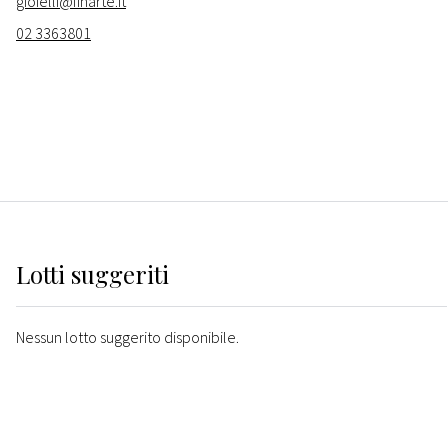
gioielli@finarte.it
02 3363801
Lotti suggeriti
Nessun lotto suggerito disponibile.