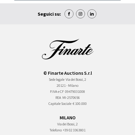
Seguici su:
© Finarte Auctions S.r.l
Sede legale
Via dei Bossi, 2
20121 - Milano
P.IVA e CF
09479031008
REA
MI-2570656
Capitale Sociale
€ 100.000
MILANO
Via dei Bossi, 2
Telefono
+39 02 3363801