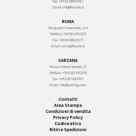
Fax
+39 02 28093761
Email
info@finarte.it
ROMA
Via Quattro Novembre, 114
Telefono
+39 06 6791107
Fax
+39 06 69923077
Email
roma@finarte.it
SARZANA
Piazza Vittorio Veneto, 17
Telefono
+39 0187 691376
Fax
+39 0187 692703
Email
info@czernys.com
Contatti
Area Stampa
Condizioni di vendita
Privacy Policy
Codice etico
Ritiri e Spedizioni