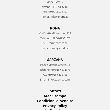
Via dei Bossi, 2
Telefono
+39 02 3363801
Fax
+39 02 28093761
Email
info@finarte.it
ROMA
Via Quattro Novembre, 114
Telefono
+39 06 6791107
Fax
+39 06 69923077
Email
roma@finarte.it
SARZANA
Piazza Vittorio Veneto, 17
Telefono
+39 0187 691376
Fax
+39 0187 692703
Email
info@czernys.com
Contatti
Area Stampa
Condizioni di vendita
Privacy Policy