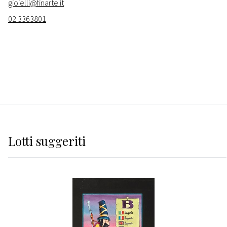
gioielli@finarte.it
02 3363801
Lotti suggeriti