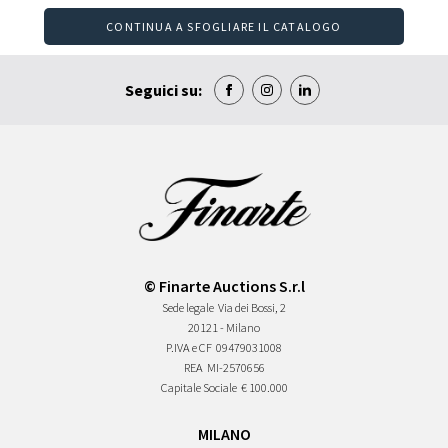
CONTINUA A SFOGLIARE IL CATALOGO
Seguici su:
© Finarte Auctions S.r.l
Sede legale
Via dei Bossi, 2
20121 - Milano
P.IVA e CF
09479031008
REA
MI-2570656
Capitale Sociale
€ 100.000
MILANO