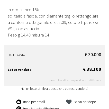
in oro bianco 18k
solitario a fascia, con diamante taglio rettangolare
a contorno ottagonale di ct 3,09, colore F purezza
VS1, con astuccio.
Peso g 14,40 misura 14
€ 30.000
BASE D'ASTA
€ 38.100
Lotto venduto
I prezzi di vendita comprendono i diritti d'asta
Hai un lotto simile a questo che vorresti vendere?
Invia per email
Salva per dopo
Invia tramite WhatsApp