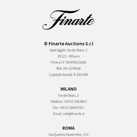
© Finarte Auctions S.r.l
Sede legale
Via dei Bossi, 2
20121 - Milano
P.IVA e CF
09479031008
REA
MI-2570656
Capitale Sociale
€ 100.000
MILANO
Via dei Bossi, 2
Telefono
+39 02 3363801
Fax
+39 02 28093761
Email
info@finarte.it
ROMA
Via Quattro Novembre, 114