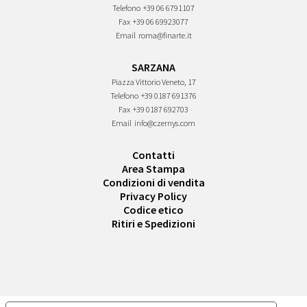
Telefono
+39 06 6791107
Fax
+39 06 69923077
Email
roma@finarte.it
SARZANA
Piazza Vittorio Veneto, 17
Telefono
+39 0187 691376
Fax
+39 0187 692703
Email
info@czernys.com
Contatti
Area Stampa
Condizioni di vendita
Privacy Policy
Codice etico
Ritiri e Spedizioni