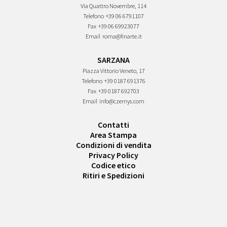
Via Quattro Novembre, 114
Telefono
+39 06 6791107
Fax
+39 06 69923077
Email
roma@finarte.it
SARZANA
Piazza Vittorio Veneto, 17
Telefono
+39 0187 691376
Fax
+39 0187 692703
Email
info@czernys.com
Contatti
Area Stampa
Condizioni di vendita
Privacy Policy
Codice etico
Ritiri e Spedizioni