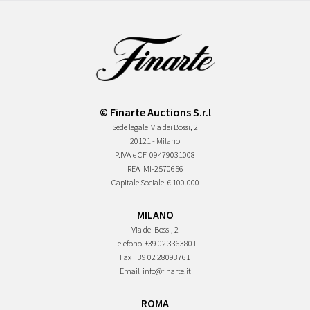
© Finarte Auctions S.r.l
Sede legale
Via dei Bossi, 2
20121 - Milano
P.IVA e CF
09479031008
REA
MI-2570656
Capitale Sociale
€ 100.000
MILANO
Via dei Bossi, 2
Telefono
+39 02 3363801
Fax
+39 02 28093761
Email
info@finarte.it
ROMA