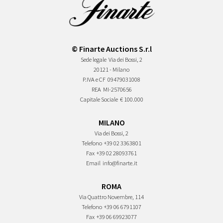
© Finarte Auctions S.r.l
Sede legale
Via dei Bossi, 2
20121 - Milano
P.IVA e CF
09479031008
REA
MI-2570656
Capitale Sociale
€ 100.000
MILANO
Via dei Bossi, 2
Telefono
+39 02 3363801
Fax
+39 02 28093761
Email
info@finarte.it
ROMA
Via Quattro Novembre, 114
Telefono
+39 06 6791107
Fax
+39 06 69923077