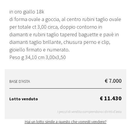
in oro giallo 18k
di forma ovale a goccia, al centro rubini taglio ovale
per totale ct 3,00 circa, doppio contorno in
diamanti e rubini taglio tapered baguette e pavè in
diamanti taglio brillante, chiusura perno e clip,
gioiello firmato e numerato.
Peso g 34,10 cm 3,00x3,50
€ 7.000
BASE D'ASTA
€ 11.430
Lotto venduto
I prezzi di vendita comprendono i diritti d'asta
Hai un lotto simile a questo che vorresti vendere?