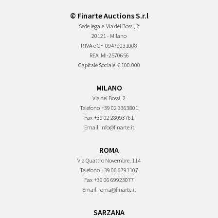
© Finarte Auctions S.r.l
Sede legale
Via dei Bossi, 2
20121 - Milano
P.IVA e CF
09479031008
REA
MI-2570656
Capitale Sociale
€ 100.000
MILANO
Via dei Bossi, 2
Telefono
+39 02 3363801
Fax
+39 02 28093761
Email
info@finarte.it
ROMA
Via Quattro Novembre, 114
Telefono
+39 06 6791107
Fax
+39 06 69923077
Email
roma@finarte.it
SARZANA