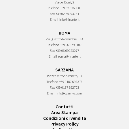
Via dei Bossi, 2
Telefono
+39 02 3363801
Fax
+39 02 28093761
Email
info@finarte.it
ROMA
Via Quattro Novembre, 114
Telefono
+39 06 6791107
Fax
+39 06 69923077
Email
roma@finarte.it
SARZANA
Piazza Vittorio Veneto, 17
Telefono
+39 0187 691376
Fax
+39 0187 692703
Email
info@czernys.com
Contatti
Area Stampa
Condizioni di vendita
Privacy Policy