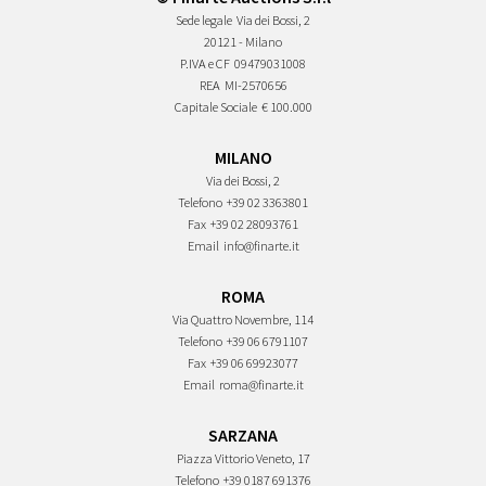
Sede legale
Via dei Bossi, 2
20121 - Milano
P.IVA e CF
09479031008
REA
MI-2570656
Capitale Sociale
€ 100.000
MILANO
Via dei Bossi, 2
Telefono
+39 02 3363801
Fax
+39 02 28093761
Email
info@finarte.it
ROMA
Via Quattro Novembre, 114
Telefono
+39 06 6791107
Fax
+39 06 69923077
Email
roma@finarte.it
SARZANA
Piazza Vittorio Veneto, 17
Telefono
+39 0187 691376