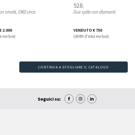
528
on smalti, 1960 circa
Due spille con diamanti
€ 2.000
VENDUTO
€ 750
ta esclusi)
(diritti d'asta esclusi)
CONTINUA A SFOGLIARE IL CATALOGO
Seguici su: