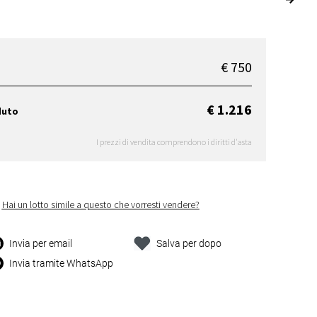
€ 750
€ 1.216
duto
I prezzi di vendita comprendono i diritti d'asta
Hai un lotto simile a questo che vorresti vendere?
Invia per email
Salva per dopo
Invia tramite WhatsApp