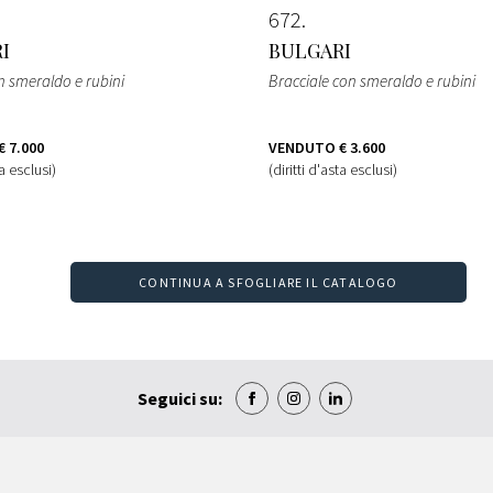
672
I
BULGARI
n smeraldo e rubini
Bracciale con smeraldo e rubini
€ 7.000
VENDUTO
€ 3.600
ta esclusi)
(diritti d'asta esclusi)
CONTINUA A SFOGLIARE IL CATALOGO
Seguici su: