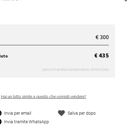
€ 300
€ 435
duto
I prezzi di vendita comprendono i diritti d'asta
Hai un lotto simile a questo che vorresti vendere?
Invia per email
Salva per dopo
Invia tramite WhatsApp