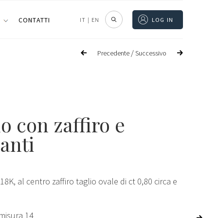
I
CONTATTI
IT
|
EN
LOG IN
/
Precedente
Successivo
o con zaffiro e
anti
 18K, al centro zaffiro taglio ovale di ct 0,80 circa e
misura 14