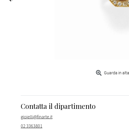
Guarda in alta
Contatta il dipartimento
gioielli@finarte.it
02 3363801