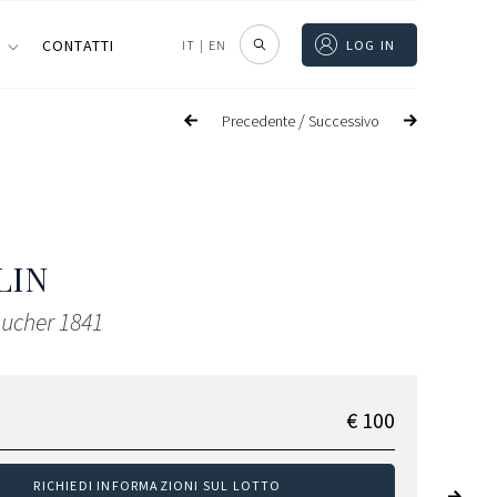
I
CONTATTI
IT
|
EN
LOG IN
/
Precedente
Successivo
LIN
ucher 1841
€ 100
RICHIEDI INFORMAZIONI SUL LOTTO