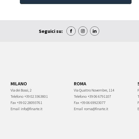
Seguici su:
MILANO
ROMA
Via dei Bossi, 2
Via Quattro Novembre, 114
P
Telefono
+39 02 3363801
Telefono
+39 06 6791107
Fax
+39 02 28093761
Fax
+39 06 69923077
Email
info@finarte.it
Email
roma@finarte.it