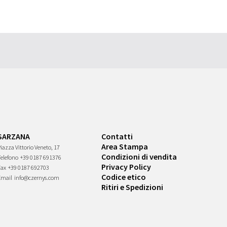
SARZANA
Contatti
Area Stampa
iazza Vittorio Veneto, 17
Condizioni di vendita
Telefono
+39 0187 691376
Privacy Policy
Fax
+39 0187 692703
Codice etico
Email
info@czernys.com
Ritiri e Spedizioni