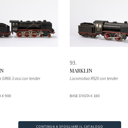
93
IN
MARKLIN
 GR66 3 assi con tender
Locomotiva R920 con tender
TA
€ 900
BASE D'ASTA
€ 180
CONTINUA A SFOGLIARE IL CATALOGO