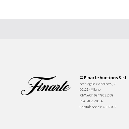
© Finarte Auctions S.r.l
Sede legale
Via dei Bossi, 2
20121 - Milano
P.IVA e CF
09479031008
REA
MI-2570656
Capitale Sociale
€ 100.000