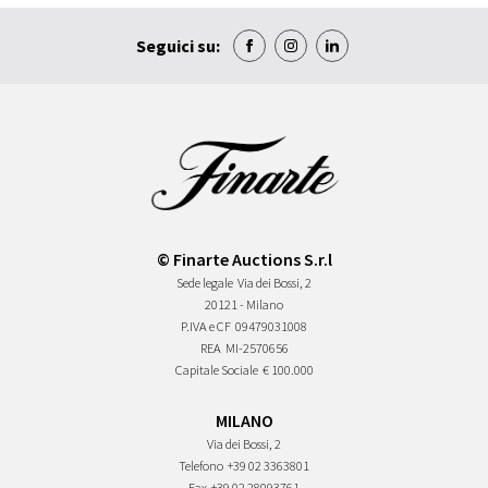
Seguici su:
© Finarte Auctions S.r.l
Sede legale
Via dei Bossi, 2
20121 - Milano
P.IVA e CF
09479031008
REA
MI-2570656
Capitale Sociale
€ 100.000
MILANO
Via dei Bossi, 2
Telefono
+39 02 3363801
Fax
+39 02 28093761