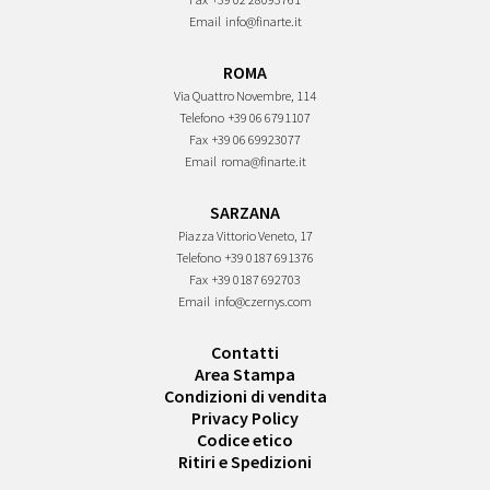
Email
info@finarte.it
ROMA
Via Quattro Novembre, 114
Telefono
+39 06 6791107
Fax
+39 06 69923077
Email
roma@finarte.it
SARZANA
Piazza Vittorio Veneto, 17
Telefono
+39 0187 691376
Fax
+39 0187 692703
Email
info@czernys.com
Contatti
Area Stampa
Condizioni di vendita
Privacy Policy
Codice etico
Ritiri e Spedizioni