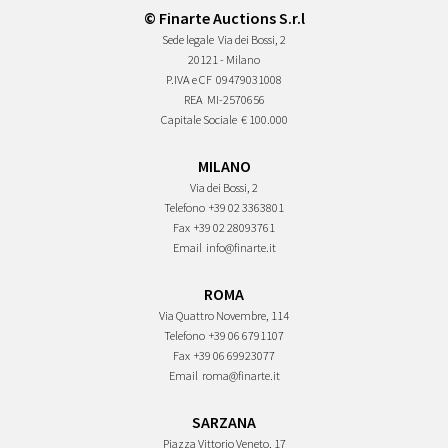
© Finarte Auctions S.r.l
Sede legale
Via dei Bossi, 2
20121 - Milano
P.IVA e CF
09479031008
REA
MI-2570656
Capitale Sociale
€ 100.000
MILANO
Via dei Bossi, 2
Telefono
+39 02 3363801
Fax
+39 02 28093761
Email
info@finarte.it
ROMA
Via Quattro Novembre, 114
Telefono
+39 06 6791107
Fax
+39 06 69923077
Email
roma@finarte.it
SARZANA
Piazza Vittorio Veneto, 17